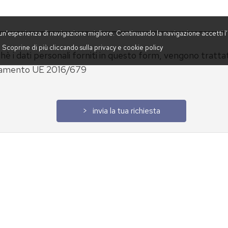
ti un'esperienza di navigazione migliore. Continuando la navigazione accetti l
 Scoprine di più cliccando sulla
privacy e cookie policy
è i dati personali forniti in questo form, vengono tratt
olamento UE 2016/679
invia la tua richiesta